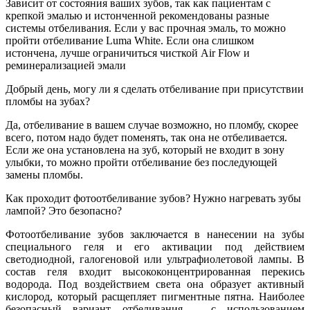
Зависит от состояния ваших зубов, так как пациентам с
крепкой эмалью и истонченной рекомендованы разные
системы отбеливания. Если у вас прочная эмаль, то можно
пройти отбеливание Luma White. Если она слишком
истончена, лучше ограничиться чисткой Air Flow и
реминерализацией эмали
Добрый день, могу ли я сделать отбеливание при присутствии
пломбы на зубах?
Да, отбеливание в вашем случае возможно, но пломбу, скорее
всего, потом надо будет поменять, так она не отбеливается.
Если же она установлена на зуб, который не входит в зону
улыбки, то можно пройти отбеливание без последующей
замены пломбы.
Как проходит фотоотбеливание зубов? Нужно нагревать зубы
лампой? Это безопасно?
Фотоотбеливание зубов заключается в нанесении на зубы
специального геля и его активации под действием
светодиодной, галогеновой или ультрафиолетовой лампы. В
состав геля входит высококонцентрированная перекись
водорода. Под воздействием света она образует активный
кислород, который расщепляет пигментные пятна. Наиболее
безопасный вариант отбеливания – с использованием