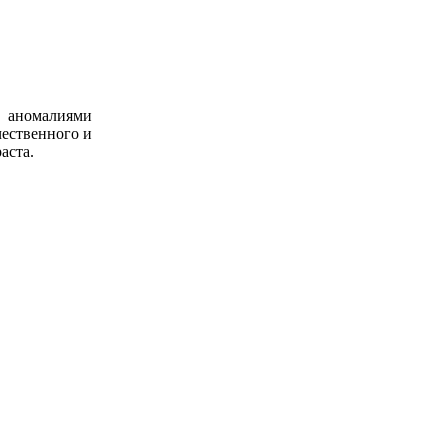
и аномалиями
чественного и
аста.