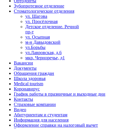
Ортодонты
Зубопротезное отделение
Стоматологические отделения
ул. Шагова
ул. Просёлочная
Детское отделение. Речной
пр-т
ул. Осыпная
м-н Давыдовский
ул.Борьбы
ул.Лавровская, д.6
мкр. Черноречье, д1
Вакансии
Документы
Обращения граждан
Школа здоровья
Medical tourism
Коронавирус
График работы в празничные и выходные дни
Контакты
Страховые компании
Видео
Абитуриентам и студентам
Информация для населения
Оформление справки на налоговый вычет