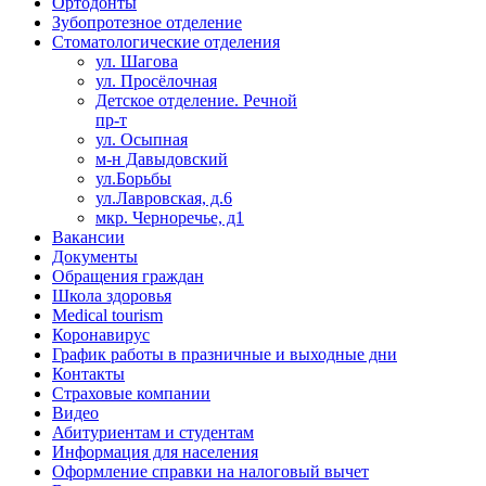
Ортодонты
Зубопротезное отделение
Стоматологические отделения
ул. Шагова
ул. Просёлочная
Детское отделение. Речной
пр-т
ул. Осыпная
м-н Давыдовский
ул.Борьбы
ул.Лавровская, д.6
мкр. Черноречье, д1
Вакансии
Документы
Обращения граждан
Школа здоровья
Medical tourism
Коронавирус
График работы в празничные и выходные дни
Контакты
Страховые компании
Видео
Абитуриентам и студентам
Информация для населения
Оформление справки на налоговый вычет