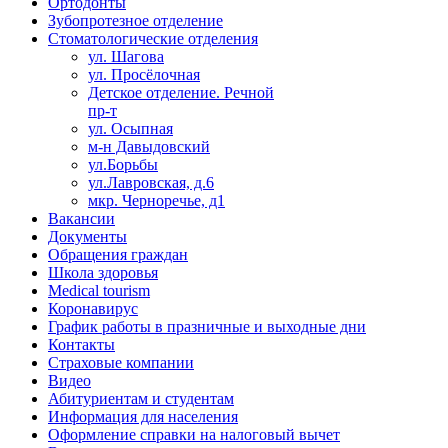
Ортодонты
Зубопротезное отделение
Стоматологические отделения
ул. Шагова
ул. Просёлочная
Детское отделение. Речной
пр-т
ул. Осыпная
м-н Давыдовский
ул.Борьбы
ул.Лавровская, д.6
мкр. Черноречье, д1
Вакансии
Документы
Обращения граждан
Школа здоровья
Medical tourism
Коронавирус
График работы в празничные и выходные дни
Контакты
Страховые компании
Видео
Абитуриентам и студентам
Информация для населения
Оформление справки на налоговый вычет